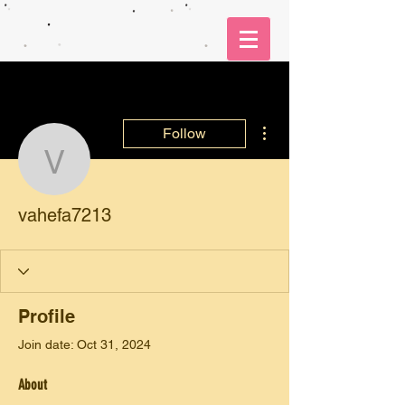
More actions
Follow
vahefa7213
vahefa7213
Profile
Join date: Oct 31, 2024
About