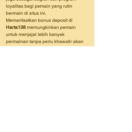
loyalitas bagi pemain yang rutin 
bermain di situs ini.
Memanfaatkan bonus deposit di 
Harta138
 memungkinkan pemain 
untuk menjajal lebih banyak 
permainan tanpa perlu khawatir akan 
kehabisan saldo. Strategi yang 
disarankan adalah menggunakan 
bonus ini pada permainan yang 
memiliki 
RTP tinggi
 seperti slot dan 
permainan meja dengan odds yang 
bagus.
Dengan penggunaan yang efektif, 
bonus deposit di 
harta138
 bisa 
menjadi modal tambahan yang 
membantu pemain memperbesar 
kesempatan menang. 
Harta138
 memberikan bonus deposit 